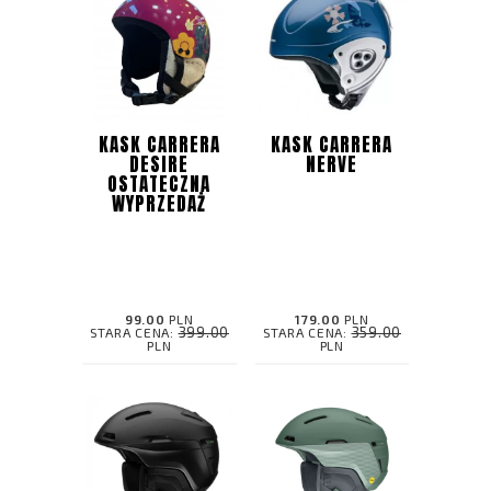
KASK CARRERA
KASK CARRERA
DESIRE
NERVE
OSTATECZNA
WYPRZEDAŻ
99.00
PLN
179.00
PLN
399.00
359.00
STARA CENA:
STARA CENA:
PLN
PLN