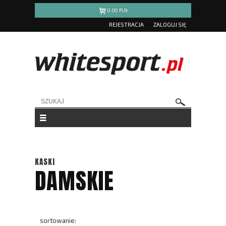
0.00
PLN
REJESTRACJA
ZALOGUJ SIĘ
KASKI
DAMSKIE
sortowanie: