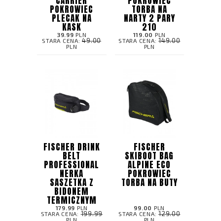
CARRIER
POKROWIEC
POKROWIEC
TORBA NA
PLECAK NA
NARTY 2 PARY
KASK
210
39.99
PLN
119.00
PLN
49.00
149.00
STARA CENA:
STARA CENA:
PLN
PLN
FISCHER DRINK
FISCHER
BELT
SKIBOOT BAG
PROFESSIONAL
ALPINE ECO
NERKA
POKROWIEC
SASZETKA Z
TORBA NA BUTY
BIDONEM
TERMICZNYM
179.99
PLN
99.00
PLN
199.99
129.00
STARA CENA:
STARA CENA:
PLN
PLN