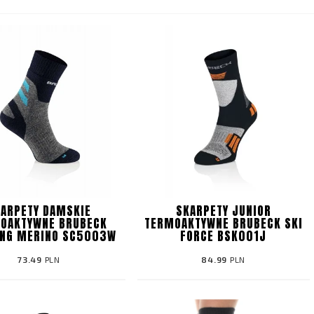
ARPETY DAMSKIE
SKARPETY JUNIOR
OAKTYWNE BRUBECK
TERMOAKTYWNE BRUBECK SKI
ING MERINO SC5003W
FORCE BSK001J
73.49
PLN
84.99
PLN