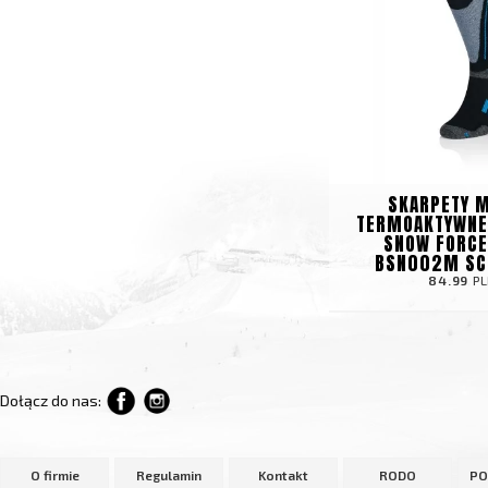
SKARPETY M
TERMOAKTYWNE
SNOW FORCE
BSN002M S
84.99
PL
Dołącz do nas:
O firmie
Regulamin
Kontakt
RODO
PO