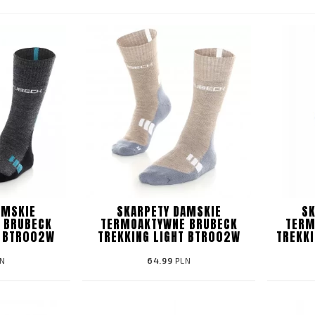
AMSKIE
SKARPETY DAMSKIE
SK
 BRUBECK
TERMOAKTYWNE BRUBECK
TERM
T BTR002W
TREKKING LIGHT BTR002W
TREKK
N
64.99
PLN