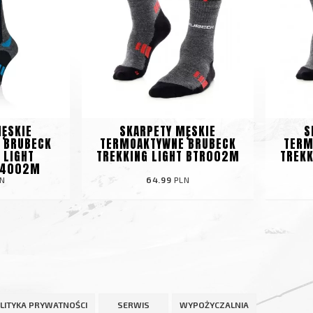
ĘSKIE
SKARPETY MĘSKIE
S
 BRUBECK
TERMOAKTYWNE BRUBECK
TERM
 LIGHT
TREKKING LIGHT BTR002M
TREKK
C4002M
N
64.99
PLN
LITYKA PRYWATNOŚCI
SERWIS
WYPOŻYCZALNIA