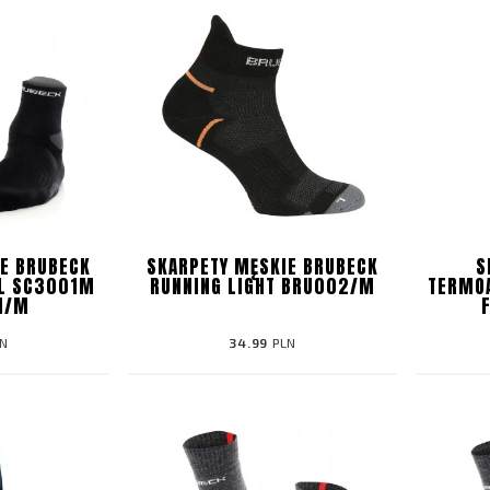
E BRUBECK
SKARPETY MĘSKIE BRUBECK
S
AL SC3001M
RUNNING LIGHT BRU002/M
TERMOA
1/M
N
34.99
PLN