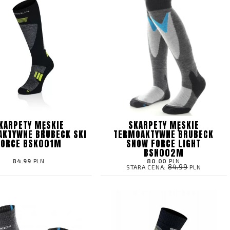
KARPETY MĘSKIE
SKARPETY MĘSKIE
KTYWNE BRUBECK SKI
TERMOAKTYWNE BRUBECK
FORCE BSK001M
SNOW FORCE LIGHT
BSN002M
84.99
PLN
80.00
PLN
84.99
STARA CENA:
PLN