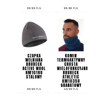
99.99
PLN
99.99
PLN
CZAPKA
KOMIN
WEŁNIANA
TERMOAKTYWNY
BRUBECK
CHUSTA
ACTIVE WOOL
WIELOFUNKCYJNA
HM1018U
BRUBECK
STALOWY
ATHLETIC
KM1035U
GRANATOWY
99.99
PLN
49.99
PLN