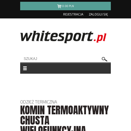
0.00
PLN
REJESTRACJA
ZALOGUJ SIĘ
ODZIEŻ TERMICZNA
KOMIN TERMOAKTYWNY
CHUSTA
WIELOFUNKCYJNA