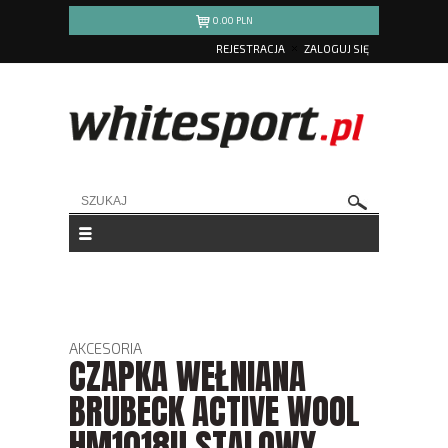
0.00
PLN
REJESTRACJA
ZALOGUJ SIĘ
AKCESORIA
CZAPKA WEŁNIANA
BRUBECK ACTIVE WOOL
HM1018U STALOWY