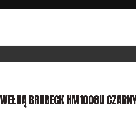
 WEŁNĄ BRUBECK HM1008U CZARN