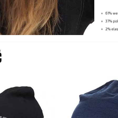
61% weł
37% pol
2% elas
Ć