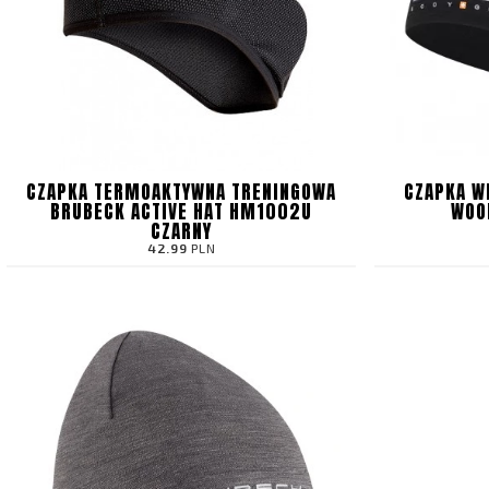
CZAPKA TERMOAKTYWNA TRENINGOWA
CZAPKA W
BRUBECK ACTIVE HAT HM1002U
WOO
CZARNY
42.99
PLN