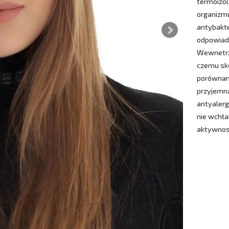
termoizol
organizmu
antybakte
odpowiada
Wewnetrz
czemu sk
porównani
przyjemna
antyalerg
nie wchła
aktywnosc