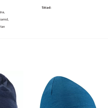
Skład:
na,
iamid,
tan