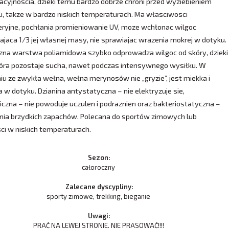
acyjnoscia, dzieki temu bardzo dobrze chroni przed wyziebieniem
, takze w bardzo niskich temperaturach. Ma własciwosci
ryjne, pochłania promieniowanie UV, moze wchłonac wilgoc
jaca 1/3 jej własnej masy, nie sprawiajac wrazenia mokrej w dotyku.
na warstwa poliamidowa szybko odprowadza wilgoc od skóry, dzieki
óra pozostaje sucha, nawet podczas intensywnego wysiłku. W
u ze zwykła wełna, wełna merynosów nie „gryzie”, jest miekka i
 w dotyku. Dzianina antystatyczna – nie elektryzuje sie,
iczna – nie powoduje uczulen i podraznien oraz bakteriostatyczna –
nia brzydkich zapachów. Polecana do sportów zimowych lub
i w niskich temperaturach.
Sezon:
całoroczny
Zalecane dyscypliny:
sporty zimowe, trekking, bieganie
Uwagi:
PRAĆ NA LEWEJ STRONIE. NIE PRASOWAĆ!!!!