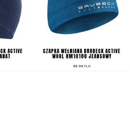
CK ACTIVE
CZAPKA WEŁNIANA BRUBECK ACTIVE
ANAT
WOOL HM1018U JEANSOWY
99.99
PLN