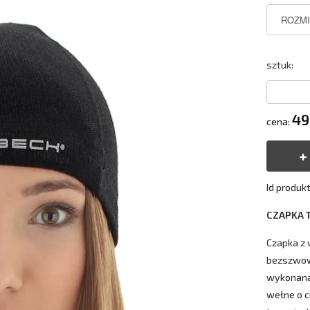
sztuk:
49
cena:
Id produkt
CZAPKA 
Czapka z
bezszwow
wykonana
wełne o c