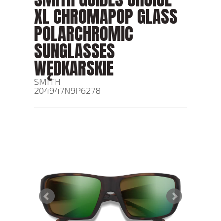
XL CHROMAPOP GLASS
POLARCHROMIC
SUNGLASSES
WĘDKARSKIE
SMITH
204947N9P6278