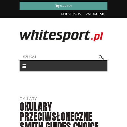
0.00
PLN
REJESTRACJA
ZALOGUJ SIĘ
OKULARY
OKULARY
PRZECIWSŁONECZNE
SMITH GUIDES CHOICE