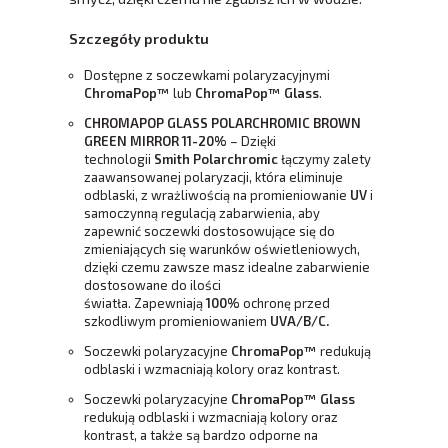
Szczegóły produktu
Dostępne z soczewkami polaryzacyjnymi
ChromaPop™
lub
ChromaPop™ Glass
.
CHROMAPOP GLASS POLARCHROMIC BROWN
GREEN MIRROR 11-20%
– Dzięki
technologii
Smith Polarchromic
łączymy zalety
zaawansowanej polaryzacji, która eliminuje
odblaski, z wrażliwością na promieniowanie
UV
i
samoczynną regulacją zabarwienia, aby
zapewnić soczewki dostosowujące się do
zmieniających się warunków oświetleniowych,
dzięki czemu zawsze masz idealne zabarwienie
dostosowane do ilości
światła. Zapewniają
100%
ochronę przed
szkodliwym promieniowaniem
UVA/B/C.
Soczewki polaryzacyjne
ChromaPop™
redukują
odblaski i wzmacniają kolory oraz kontrast.
Soczewki polaryzacyjne
ChromaPop™ Glass
redukują odblaski i wzmacniają kolory oraz
kontrast, a także są bardzo odporne na