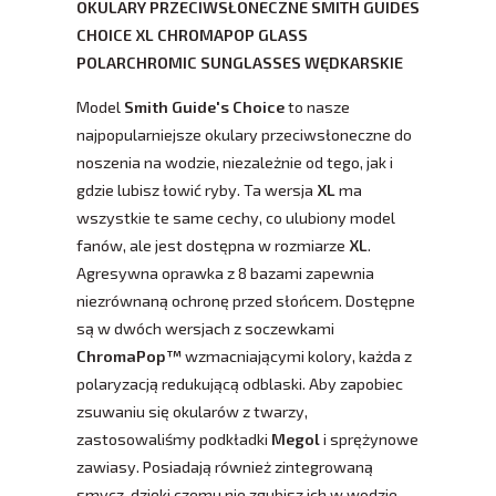
OKULARY PRZECIWSŁONECZNE SMITH GUIDES
CHOICE XL CHROMAPOP GLASS
POLARCHROMIC SUNGLASSES WĘDKARSKIE
Model
Smith Guide's Choice
to nasze
najpopularniejsze okulary przeciwsłoneczne do
noszenia na wodzie, niezależnie od tego, jak i
gdzie lubisz łowić ryby. Ta wersja
XL
ma
wszystkie te same cechy, co ulubiony model
fanów, ale jest dostępna w rozmiarze
XL
.
Agresywna oprawka z 8 bazami zapewnia
niezrównaną ochronę przed słońcem. Dostępne
są w dwóch wersjach z soczewkami
ChromaPop™
wzmacniającymi kolory, każda z
polaryzacją redukującą odblaski. Aby zapobiec
zsuwaniu się okularów z twarzy,
zastosowaliśmy podkładki
Megol
i sprężynowe
zawiasy. Posiadają również zintegrowaną
smycz, dzięki czemu nie zgubisz ich w wodzie.