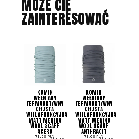
MOŻE CIĘ
ZAINTERESOWAĆ
KOMIN
KOMIN
WEŁNIANY
WEŁNIANY
TERMOAKTYWNY
TERMOAKTYWNY
CHUSTA
CHUSTA
WIELOFUNKCYJNA
WIELOFUNKCYJNA
MATT MERINO
MATT MERINO
WOOL SCARF
WOOL SCARF
ACERO
ANTHRACIT
75.00
PLN
75.00
PLN