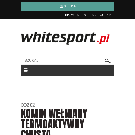
0.00
PLN
REJESTRACJA
ZALOGUJ SIĘ
ODZIEŻ
KOMIN WEŁNIANY
TERMOAKTYWNY
CHUSTA