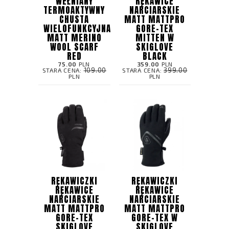
WEŁNIANY
RĘKAWICE
TERMOAKTYWNY
NARCIARSKIE
CHUSTA
MATT MATTPRO
WIELOFUNKCYJNA
GORE-TEX
MATT MERINO
MITTEN W
WOOL SCARF
SKIGLOVE
RED
BLACK
75.00
PLN
359.00
PLN
109.00
399.00
STARA CENA:
STARA CENA:
PLN
PLN
RĘKAWICZKI
RĘKAWICZKI
RĘKAWICE
RĘKAWICE
NARCIARSKIE
NARCIARSKIE
MATT MATTPRO
MATT MATTPRO
GORE-TEX
GORE-TEX W
SKIGLOVE
SKIGLOVE