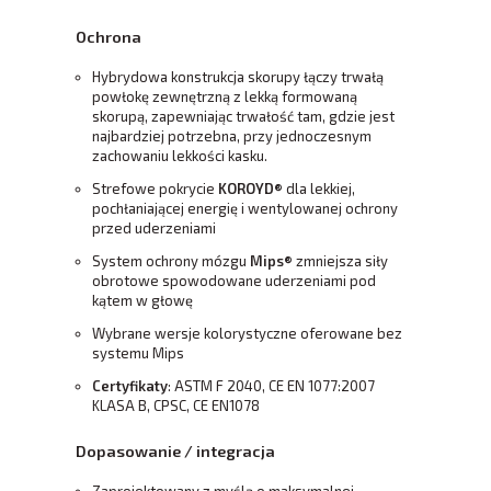
Ochrona
Hybrydowa konstrukcja skorupy łączy trwałą
powłokę zewnętrzną z lekką formowaną
skorupą, zapewniając trwałość tam, gdzie jest
najbardziej potrzebna, przy jednoczesnym
zachowaniu lekkości kasku.
Strefowe pokrycie
KOROYD®
dla lekkiej,
pochłaniającej energię i wentylowanej ochrony
przed uderzeniami
System ochrony mózgu
Mips®
zmniejsza siły
obrotowe spowodowane uderzeniami pod
kątem w głowę
Wybrane wersje kolorystyczne oferowane bez
systemu Mips
Certyfikaty
: ASTM F 2040, CE EN 1077:2007
KLASA B, CPSC, CE EN1078
Dopasowanie / integracja