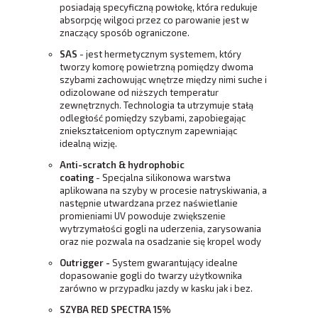
posiadają specyficzną powłokę, która redukuje
absorpcję wilgoci przez co parowanie jest w
znaczący sposób ograniczone.
SAS
- jest hermetycznym systemem, który
tworzy komorę powietrzną pomiędzy dwoma
szybami zachowując wnętrze między nimi suche i
odizolowane od niższych temperatur
zewnętrznych. Technologia ta utrzymuje stałą
odległość pomiędzy szybami, zapobiegając
zniekształceniom optycznym zapewniając
idealną wizję.
Anti-scratch & hydrophobic
coating
- Specjalna silikonowa warstwa
aplikowana na szyby w procesie natryskiwania, a
następnie utwardzana przez naświetlanie
promieniami UV powoduje zwiększenie
wytrzymałości gogli na uderzenia, zarysowania
oraz nie pozwala na osadzanie się kropel wody
Outrigger -
System gwarantujący idealne
dopasowanie gogli do twarzy użytkownika
zarówno w przypadku jazdy w kasku jak i bez.
SZYBA RED SPECTRA 15%