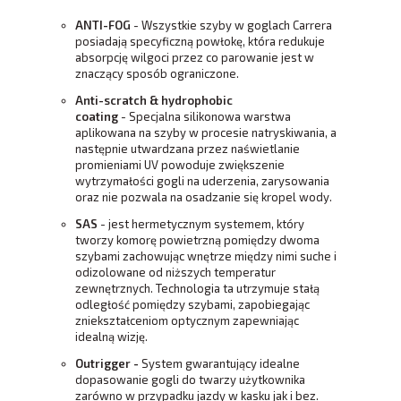
ANTI-FOG
- Wszystkie szyby w goglach Carrera
posiadają specyficzną powłokę, która redukuje
absorpcję wilgoci przez co parowanie jest w
znaczący sposób ograniczone.
Anti-scratch & hydrophobic
coating
- Specjalna silikonowa warstwa
aplikowana na szyby w procesie natryskiwania, a
następnie utwardzana przez naświetlanie
promieniami UV powoduje zwiększenie
wytrzymałości gogli na uderzenia, zarysowania
oraz nie pozwala na osadzanie się kropel wody.
SAS
- jest hermetycznym systemem, który
tworzy komorę powietrzną pomiędzy dwoma
szybami zachowując wnętrze między nimi suche i
odizolowane od niższych temperatur
zewnętrznych. Technologia ta utrzymuje stałą
odległość pomiędzy szybami, zapobiegając
zniekształceniom optycznym zapewniając
idealną wizję.
Outrigger -
System gwarantujący idealne
dopasowanie gogli do twarzy użytkownika
zarówno w przypadku jazdy w kasku jak i bez.