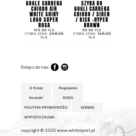
GOGLE CARRERA
SZYBA DO
CHIODO AIR
GOGLI CARRERA
WHITE SHINY
CHIODO / SIREN
LOGO SUPER
/ KICK -HYPER
ROSA
BROWN
109.00
PLN
99.00
PLN
249.00
149.00
STARA CENA:
STARA CENA:
PLN
PLN
Dołącz do nas:
O firmie
Regulamin
Kontakt
RODO
POLITYKA PRYWATNOŚCI
SERWIS
WYPOŻYCZALNIA
copyright © 2020 www.whitesport.pl