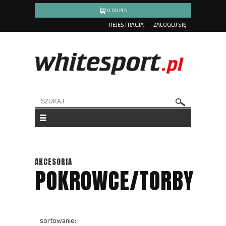
0.00
PLN
REJESTRACJA
ZALOGUJ SIĘ
AKCESORIA
POKROWCE/TORBY
sortowanie: