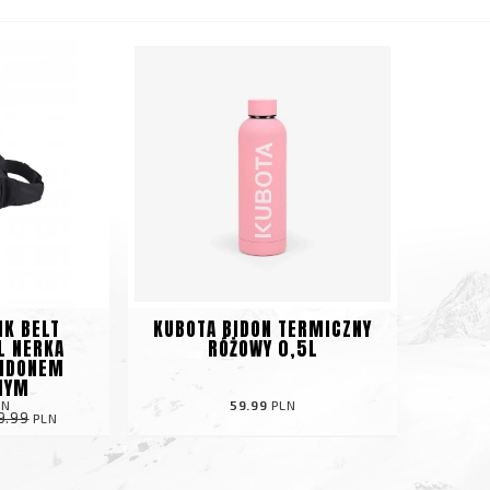
NK BELT
KUBOTA BIDON TERMICZNY
L NERKA
RÓŻOWY 0,5L
BIDONEM
NYM
LN
59.99
PLN
9.99
PLN